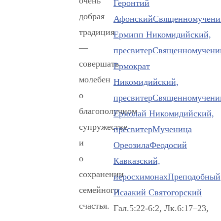
очень
Геронтий
добрая
Афонский
Священномучени
традиция
Ермипп Никомидийский,
—
пресвитер
Священномучени
совершать
Ермократ
молебен
Никомидийский,
о
пресвитер
Священномучени
благополучном
Ермолай Никомидийский,
супружестве
пресвитер
Мученица
и
Ореозила
Феодосий
о
Кавказский,
сохранении
иеросхимонах
Преподобный
семейного
Исаакий Святогорский
счастья.
Гал.5:22-6:2, Лк.6:17–23,