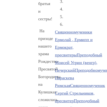
братья
и
сестры!
На
Священномученики
приходе
Ермолай , Ермипп и
нашего
Ермократ,
храма
пресвитеры
Преподобный
Рождества
Моисей Угрин (венгр),
Пресвятой
Печерский
Преподобномуче
Богородицы
Параскева
на
Римская
Священномученик
Кулишках
Сергий Стрельников,
сложилась
пресвитер
Преподобный